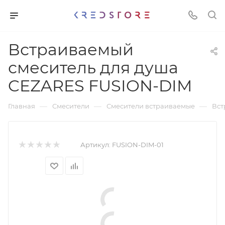
Встраиваемый
смеситель для душа
CEZARES FUSION-DIM
—
—
—
Главная
Смесители
Смесители встраиваемые
Вст
Артикул:
FUSION-DIM-01