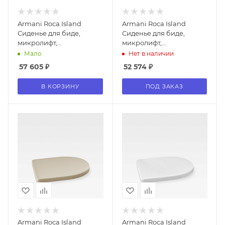
Armani Roca Island
Armani Roca Island
Сиденье для биде,
Сиденье для биде,
микролифт,
микролифт,
лакированное, цвет:
лакированное, цвет: off-
Мало
Нет в наличии
nero
white
57 605
₽
52 574
₽
В КОРЗИНУ
ПОД ЗАКАЗ
Armani Roca Island
Armani Roca Island