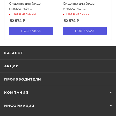
Сиденье для биде,
Сиденье для биде,
микролифт,
микролифт,
лакированное, цвет:
лакированное, цвет:
Нет в наличии
Нет в наличии
greige
белый
52 574
₽
52 574
₽
ПОД ЗАКАЗ
ПОД ЗАКАЗ
КАТАЛОГ
АКЦИИ
ПРОИЗВОДИТЕЛИ
КОМПАНИЯ
ИНФОРМАЦИЯ