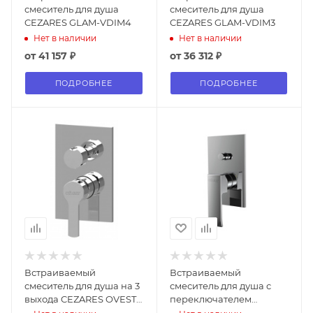
смеситель для душа
смеситель для душа
CEZARES GLAM-VDIM4
CEZARES GLAM-VDIM3
Нет в наличии
Нет в наличии
от
41 157 ₽
от
36 312 ₽
ПОДРОБНЕЕ
ПОДРОБНЕЕ
Встраиваемый
Встраиваемый
смеситель для душа на 3
смеситель для душа с
выхода CEZARES OVEST-
переключателем
DEV3
CEZARES LIVELLO-VDIM-