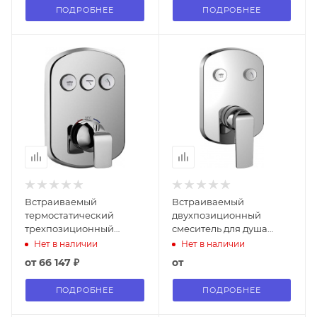
ПОДРОБНЕЕ
ПОДРОБНЕЕ
Встраиваемый
Встраиваемый
термостатический
двухпозиционный
трехпозиционный
смеситель для душа
смеситель для душа
CEZARES GLOBO-F-
Нет в наличии
Нет в наличии
CEZARES GLOBO-F-
VDIM2-B-01
от
66 147 ₽
от
VDIM3-TB-01
ПОДРОБНЕЕ
ПОДРОБНЕЕ