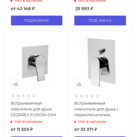
Нет в наличии
Нет в наличии
01
от
43 146 ₽
25 993
₽
ПОДРОБНЕЕ
ПОД ЗАКАЗ
Встраиваемый
Встраиваемый
смеситель для душа
смеситель для душа с
CEZARES FUSION-DIM
переключателем
CEZARES TIRRENO-VDIM
Нет в наличии
Нет в наличии
от
11 305 ₽
от
33 371 ₽