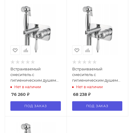
Встраиваемый
Встраиваемый
смеситель с
смеситель с
гигиеническим душем
гигиеническим душем
CEZARES APHRODITE-
CEZARES APHRODITE-
Нет в наличии
Нет в наличии
DIF
DIF
76 260
₽
68 238
₽
ПОД ЗАКАЗ
ПОД ЗАКАЗ