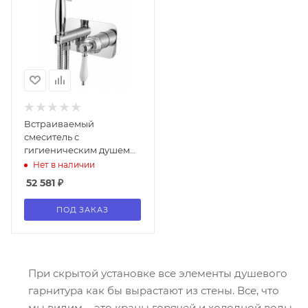
Встраиваемый
смеситель с
гигиеническим душем
CEZARES APHRODITE-
Нет в наличии
DIF
52 581
₽
ПОД ЗАКАЗ
При скрытой установке все элементы душевого
гарнитура как бы вырастают из стены. Все, что
мы видим, - это краны горячей и холодной воды,