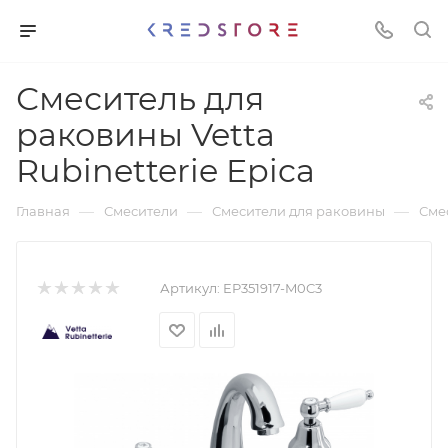
Смеситель для
раковины Vetta
Rubinetterie Epica
—
—
—
Главная
Смесители
Смесители для раковины
Смес
Артикул:
EP351917-M0C3