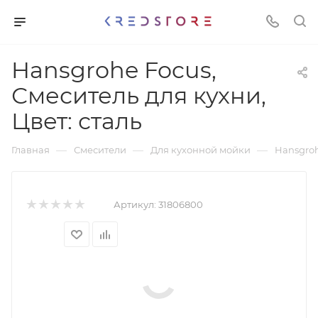
Hansgrohe Focus,
Смеситель для кухни,
Цвет: сталь
—
—
—
Главная
Смесители
Для кухонной мойки
Hansgroh
Артикул:
31806800