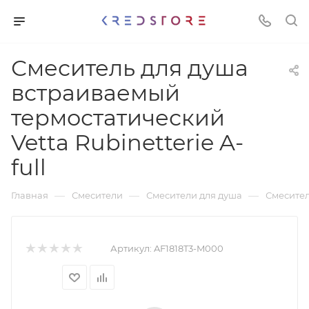
Смеситель для душа
встраиваемый
термостатический
Vetta Rubinetterie A-
full
—
—
—
Главная
Смесители
Смесители для душа
Смесител
Артикул:
AF1818T3-M000