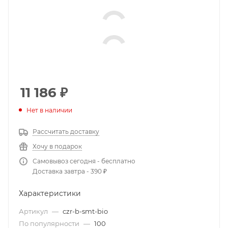
11 186
₽
Нет в наличии
Рассчитать доставку
Хочу в подарок
Самовывоз сегодня - бесплатно
Доставка завтра - 390 ₽
Характеристики
Артикул
—
czr-b-smt-bio
По популярности
—
100