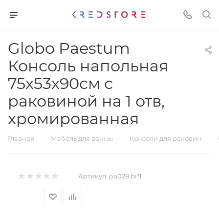
Globo Paestum
Консоль напольная
75x53x90см с
раковиной на 1 отв,
хромированная
—
—
—
Главная
Мебель для ванны
Консоли для раковин
Артикул:
pa028.bi*1