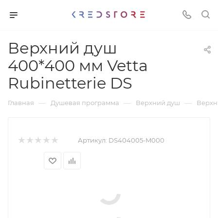
Верхний душ
400*400 мм Vetta
Rubinetterie DS
—
—
—
Главная
Душевая программа
Верхний душ
Верхни
Артикул:
DS404005-M000