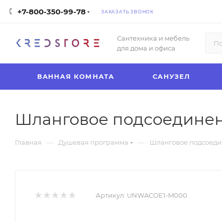
+7-800-350-99-78
ЗАКАЗАТЬ ЗВОНОК
Сантехника и мебель
для дома и офиса
ВАННАЯ КОМНАТА
САНУЗЕЛ
Шланговое подсоединение
—
—
Главная
Душевая программа
Шланговое подсоед
Артикул:
UNWACOE1-M000