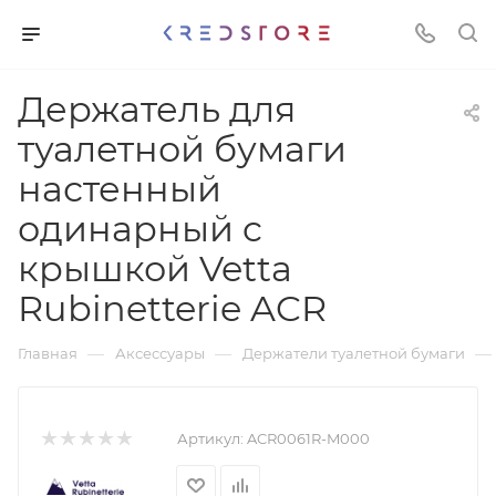
Держатель для
туалетной бумаги
настенный
одинарный c
крышкой Vetta
Rubinetterie ACR
—
—
—
Главная
Аксессуары
Держатели туалетной бумаги
Артикул:
ACR0061R-M000