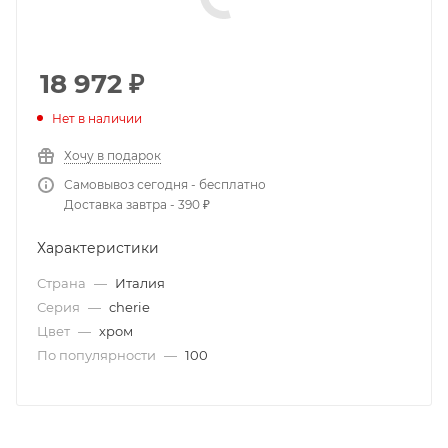
18 972
₽
Нет в наличии
Хочу в подарок
Самовывоз сегодня - бесплатно
Доставка завтра - 390 ₽
Характеристики
Страна
—
Италия
Серия
—
cherie
Цвет
—
хром
По популярности
—
100