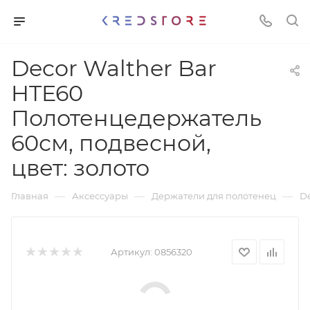
Decor Walther Bar
HTE60
Полотенцедержатель
60см, подвесной,
цвет: золото
—
—
—
Главная
Аксессуары
Держатели для полотенец
De
Артикул:
0856320