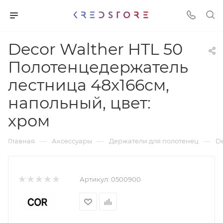
Decor Walther HTL 50
Полотенцедержатель
лестница 48x166см,
напольный, цвет:
хром
—
—
—
Главная
Аксессуары
Держатели для полотенец
De
Артикул:
0500900