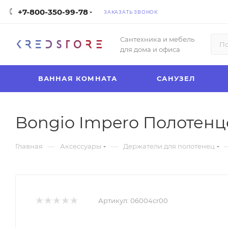
+7-800-350-99-78
ЗАКАЗАТЬ ЗВОНОК
Сантехника и мебель
для дома и офиса
ВАННАЯ КОМНАТА
САНУЗЕЛ
Bongio Impero Полотенце
—
—
Главная
Аксессуары
Держатели для полотенец
Артикул:
06004cr00