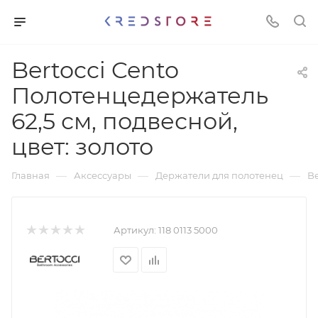
Bertocci Cento
Полотенцедержатель
62,5 см, подвесной,
цвет: золото
—
—
—
Главная
Аксессуары
Держатели для полотенец
Be
Артикул:
118 0113 5000