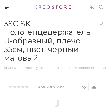
3SC SK
Полотенцедержатель
U-образный, плечо
35см, цвет: черный
матовый
—
—
—
Главная
Аксессуары
Держатели для полотенец
3S
Артикул:
sk29no